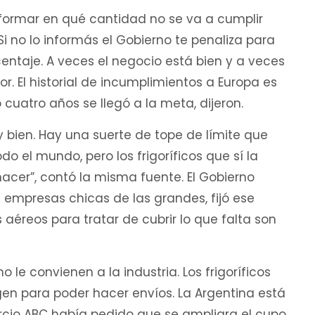
nformar en qué cantidad no se va a cumplir
 Si no lo informás el Gobierno te penaliza para
entaje. A veces el negocio está bien y a veces
r. El historial de incumplimientos a Europa es
o cuatro años se llegó a la meta, dijeron.
y bien. Hay una suerte de tope de límite que
do el mundo, pero los frigoríficos que sí la
acer”, contó la misma fuente. El Gobierno
as empresas chicas de las grandes, fijó ese
s aéreos para tratar de cubrir lo que falta son
o le convienen a la industria. Los frigoríficos
en para poder hacer envíos. La Argentina está
orcio ABC había pedido que se ampliara el cupo