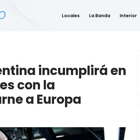
Locales
La Banda
Interior
entina incumplirá en
es con la
arne a Europa