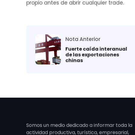
propio antes de abrir cualquier trade.
Nota Anterior
Fuerte caída interanual
de las exportaciones
chinas
Somos un medio dedicado a informar toda la
actividad productiva, turística, empresarial,