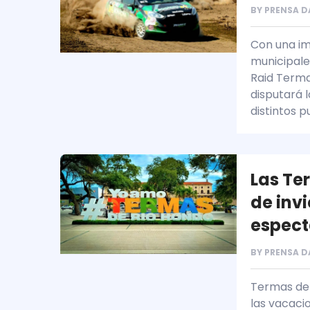
BY
PRENSA D
Con una im
municipale
Raid Terma
disputará l
distintos p
Las Te
de invi
espect
BY
PRENSA D
Termas de 
las vacaci