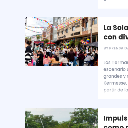
La Sol
con di
BY
PRENSA D
Las Termas
escenario 
grandes y 
Kermesse, q
partir de la
Impuls
como n