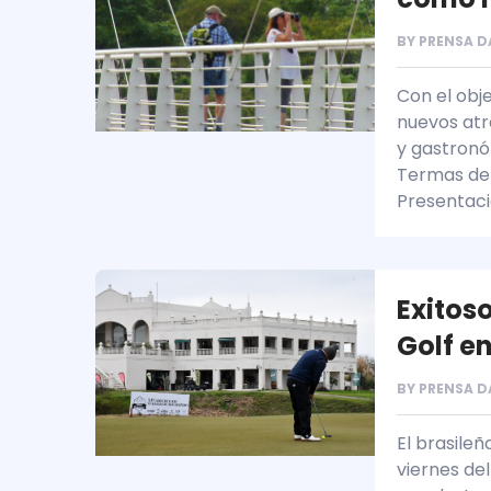
BY
PRENSA D
Con el obje
nuevos atra
y gastronó
Termas de 
Presentaci
Exitos
Golf e
BY
PRENSA D
El brasileñ
viernes de