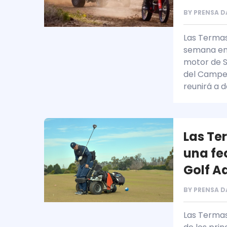
BY
PRENSA D
Las Termas
semana en 
motor de S
del Campe
reunirá a 
Las Te
una fe
Golf A
BY
PRENSA D
Las Termas