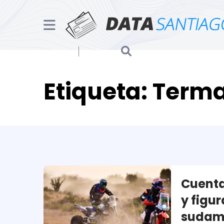
Etiqueta:
Terma
Cuenta
y figu
sudam