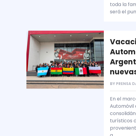
toda la fam
será el pu
Vacaci
Automó
Argent
nuevas
BY
PRENSA D
En el marc
Automóvil 
consolidán
turísticos 
provenient
a