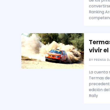
de los prin
convertirse
Ranking Ar
competenc
Termas
vivir e
BY
PRENSA D
La cuenta 
Termas de 
precedente
edición del
Rally