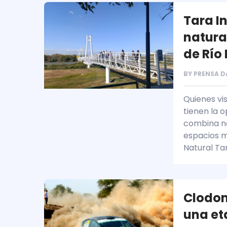
Tara In
natura
de Río
BY
PRENSA D
Quienes vi
tienen la 
combina na
espacios m
Natural Tar
Clodom
una et