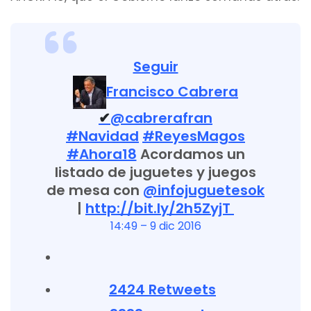
Seguir
Francisco Cabrera
✔
@cabrerafran
#
Navidad
#
ReyesMagos
#
Ahora18
Acordamos un
listado de juguetes y juegos
de mesa con
@
infojuguetesok
|
http://
bit.ly/2h5ZyjT
14:49 – 9 dic 2016
24
24 Retweets