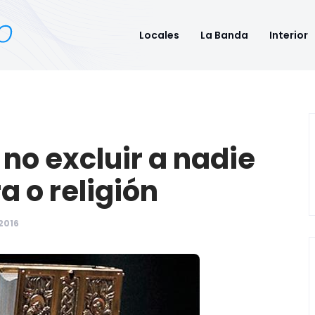
Locales
La Banda
Interior
 no excluir a nadie
a o religión
2016