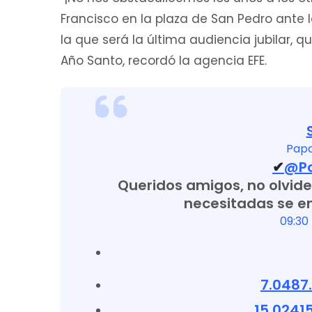
Francisco en la plaza de San Pedro ante 
la que será la última audiencia jubilar, 
Año Santo, recordó la agencia EFE.
Papa
✔
@Po
Queridos amigos, no olvid
necesitadas se e
09:30 
7.048
7
15.024
1